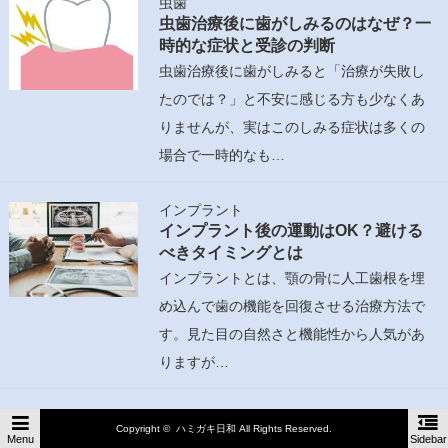
虫歯
虫歯治療後に歯がしみるのはなぜ？一
時的な症状と受診の判断
虫歯治療後に歯がしみると「治療が失敗し
たのでは？」と不安に感じる方も少なくあ
りませんが、実はこのしみる症状は多くの
場合で一時的なも…
インプラント
インプラント後の運動はOK？避ける
べきタイミングとは
インプラントとは、顎の骨に人工歯根を埋
め込んで歯の機能を回復させる治療方法で
す。見た目の自然さと機能性から人気があ
りますが…
Copyright ©
ハミガキ日和
All Rights Reserved.
Menu
Sidebar