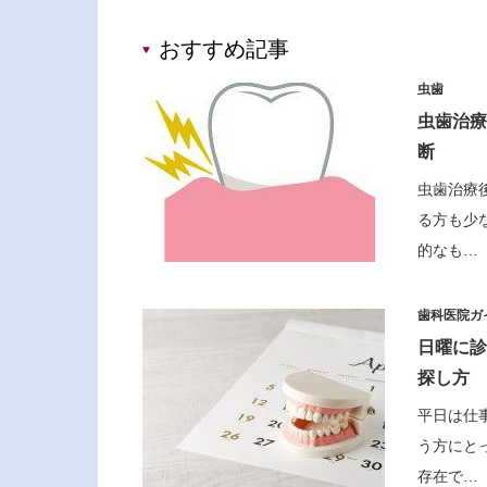
おすすめ記事
虫歯
虫歯治療
断
虫歯治療
る方も少
的なも…
歯科医院ガ
日曜に診
探し方
平日は仕
う方にと
存在で…