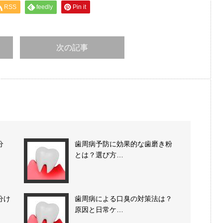
RSS
feedly
Pin it
次の記事
分
歯周病予防に効果的な歯磨き粉
とは？選び方…
分け
歯周病による口臭の対策法は？
原因と日常ケ…