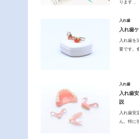
ります…
入れ歯
入れ歯ケ
入れ歯を
要です。
入れ歯
入れ歯安
説
入れ歯安
ん。特に