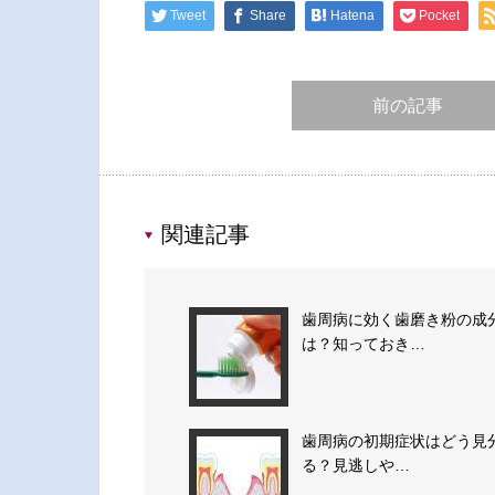
Tweet
Share
Hatena
Pocket
前の記事
関連記事
歯周病に効く歯磨き粉の成
は？知っておき…
歯周病の初期症状はどう見
る？見逃しや…