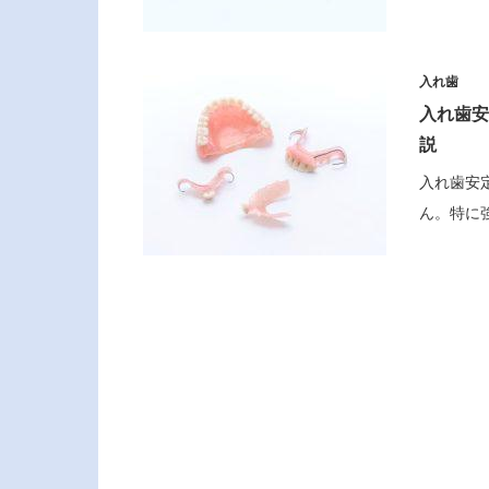
入れ歯
入れ歯安
説
入れ歯安
ん。特に